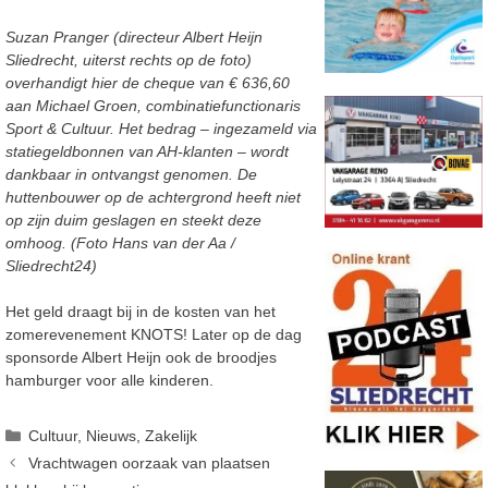
Suzan Pranger (directeur Albert Heijn
Sliedrecht, uiterst rechts op de foto)
overhandigt hier de cheque van € 636,60
aan Michael Groen, combinatiefunctionaris
Sport & Cultuur. Het bedrag – ingezameld via
statiegeldbonnen van AH-klanten – wordt
dankbaar in ontvangst genomen. De
huttenbouwer op de achtergrond heeft niet
op zijn duim geslagen en steekt deze
omhoog. (Foto Hans van der Aa /
Sliedrecht24)
Het geld draagt bij in de kosten van het
zomerevenement KNOTS! Later op de dag
sponsorde Albert Heijn ook de broodjes
hamburger voor alle kinderen.
Categorieën
Cultuur
,
Nieuws
,
Zakelijk
Vrachtwagen oorzaak van plaatsen