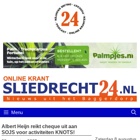
Ga
naar
de
inhoud
Menu
Albert Heijn reikt cheque uit aan
SOJS voor activiteiten KNOTS!
Zaterdag 8 augustus