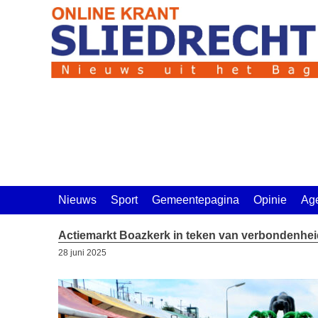
Ga
naar
de
inhoud
Nieuws
Sport
Gemeentepagina
Opinie
Ag
Actiemarkt Boazkerk in teken van verbondenhei
28 juni 2025