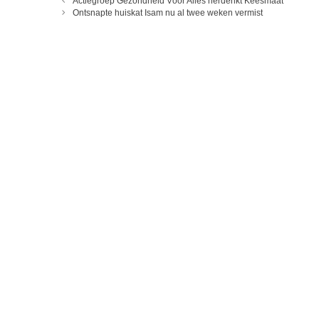
Actiegroep Gezondheid Vóór Alles herdenkt Keesmaat
Ontsnapte huiskat Isam nu al twee weken vermist