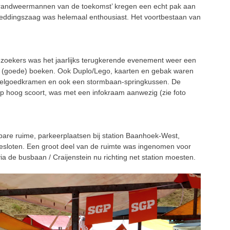
‘brandweermannen van de toekomst’ kregen een echt pak aan
eddingszaag was helemaal enthousiast. Het voortbestaan van
ezoekers was het jaarlijks terugkerende evenement weer een
n (goede) boeken. Ook Duplo/Lego, kaarten en gebak waren
speelgoedkramen en ook een stormbaan-springkussen. De
ap hoog scoort, was met een infokraam aanwezig (zie foto
re ruime, parkeerplaatsen bij station Baanhoek-West,
esloten. Een groot deel van de ruimte was ingenomen voor
via de busbaan / Craijenstein nu richting net station moesten.