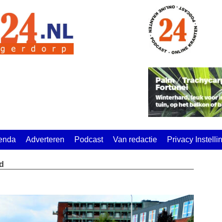
enda
Adverteren
Podcast
Van redactie
Privacy Instell
d