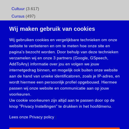
Cultuur
(3.617)
Cursus
(497)
Geboorte
(1)
Wij maken gebruik van cookies
Gemeentepagina
(104)
Ingezonden brief
(539)
Wij gebruiken cookies en vergelijkbare technieken om onze
website te verbeteren en om te meten hoe onze site en
Media
(156)
pagina's bezocht worden. Door behulp van deze technieken
Nieuws
(23.330)
verzamelen wij en onze 3 partners (Google, GSpeech,
Opinie
(374)
AddToAny) informatie over jou en volgen we jouw
Oproep
(734)
internetgedrag binnen, en mogelijk ook buiten onze website
Overlijden
(39)
aan de hand van unieke identificatoren, zoals je IP-adres, en
wordt hiermee een persoonlijk profiel opgebouwd. Hiermee
Podcast
(18)
passen wij onze website en communicatie aan op jouw
prijsvraag
(5)
voorkeuren.
Religie
(1.438)
Uw cookie voorkeuren zijn altijd aan te passen door op de
Service
(226)
knop
"Privacy Instellingen"
te drukken in het hoofdmenu.
Sport
(4.415)
Lees onze Privacy policy
|
Trouwen en feesten
(3)
Vacature
(1)