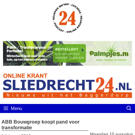
Ga
naar
de
inhoud
Menu
ABB Bouwgroep koopt pand voor
transformatie
Maandag 10 augustus