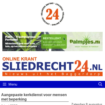
Ga
naar
de
inhoud
Menu
Aangepaste kerkdienst voor mensen
met beperking
Zaterdag 8 augustus