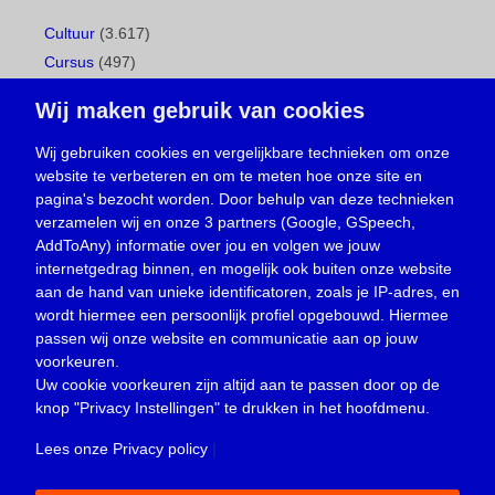
Cultuur
(3.617)
Cursus
(497)
Geboorte
(1)
Wij maken gebruik van cookies
Gemeentepagina
(104)
Ingezonden brief
(539)
Wij gebruiken cookies en vergelijkbare technieken om onze
website te verbeteren en om te meten hoe onze site en
Media
(156)
pagina's bezocht worden. Door behulp van deze technieken
Nieuws
(23.330)
verzamelen wij en onze 3 partners (Google, GSpeech,
Opinie
(374)
AddToAny) informatie over jou en volgen we jouw
Oproep
(734)
internetgedrag binnen, en mogelijk ook buiten onze website
Overlijden
(39)
aan de hand van unieke identificatoren, zoals je IP-adres, en
wordt hiermee een persoonlijk profiel opgebouwd. Hiermee
Podcast
(18)
passen wij onze website en communicatie aan op jouw
prijsvraag
(5)
voorkeuren.
Religie
(1.438)
Uw cookie voorkeuren zijn altijd aan te passen door op de
Service
(226)
knop
"Privacy Instellingen"
te drukken in het hoofdmenu.
Sport
(4.415)
Lees onze Privacy policy
|
Trouwen en feesten
(3)
Vacature
(1)