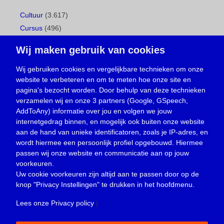
Cultuur
(3.617)
Cursus
(496)
Geboorte
(1)
Wij maken gebruik van cookies
Gemeentepagina
(104)
Ingezonden brief
(537)
Wij gebruiken cookies en vergelijkbare technieken om onze
website te verbeteren en om te meten hoe onze site en
Media
(156)
pagina's bezocht worden. Door behulp van deze technieken
Nieuws
(23.329)
verzamelen wij en onze 3 partners (Google, GSpeech,
Opinie
(373)
AddToAny) informatie over jou en volgen we jouw
Oproep
(734)
internetgedrag binnen, en mogelijk ook buiten onze website
Overlijden
(39)
aan de hand van unieke identificatoren, zoals je IP-adres, en
wordt hiermee een persoonlijk profiel opgebouwd. Hiermee
Podcast
(18)
passen wij onze website en communicatie aan op jouw
prijsvraag
(5)
voorkeuren.
Religie
(1.438)
Uw cookie voorkeuren zijn altijd aan te passen door op de
Service
(226)
knop
"Privacy Instellingen"
te drukken in het hoofdmenu.
Sport
(4.414)
Lees onze Privacy policy
|
Trouwen en feesten
(3)
Vacature
(1)