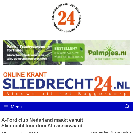
Ga
naar
de
inhoud
Menu
A-Ford club Nederland maakt vanuit
Sliedrecht tour door Alblasserwaard
Donderdag 6 augustus